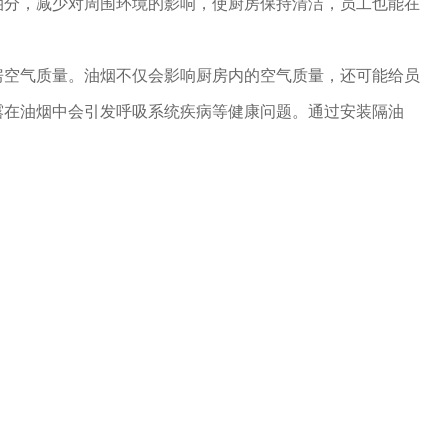
油分，减少对周围环境的影响，使厨房保持清洁，员工也能在
房空气质量。油烟不仅会影响厨房内的空气质量，还可能给员
露在油烟中会引发呼吸系统疾病等健康问题。通过安装隔油
过滤，减少对空气质量的影响，保障员工和顾客的健康。
房设备的使用寿命。油烟中的油脂会漂浮到厨房设备表面，长
用效果甚至缩短设备寿命。有了隔油池的过滤作用，可以减少
使用寿命，节约维修和更换设备的成本。
何一家餐厅来说都是非常必要的。它不..助于保持厨房的清洁
长设备的使用寿命，为员工和顾客营造一个健康舒适的就餐环
池的作用，从而提升经营效益，保障公众健康。