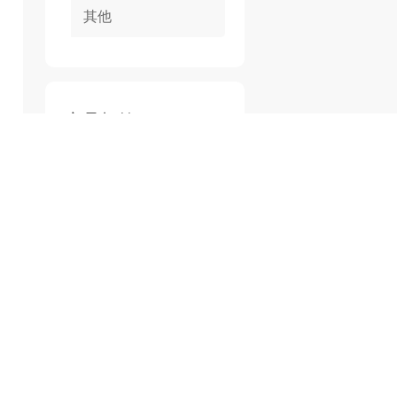
其他
产品标签
超杰环网柜基础安装现场
超杰电缆井厂家
超杰检查井生产厂家
商砼检查井
检查井价格
水泥检查井
市政检查井
郑州检查井
检查井厂家
河南检查井
热门文章