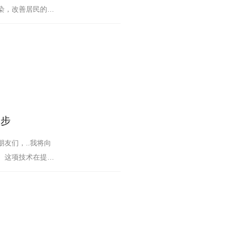
染，改善居民的生
一步
友们，..我将向
。这项技术在提升