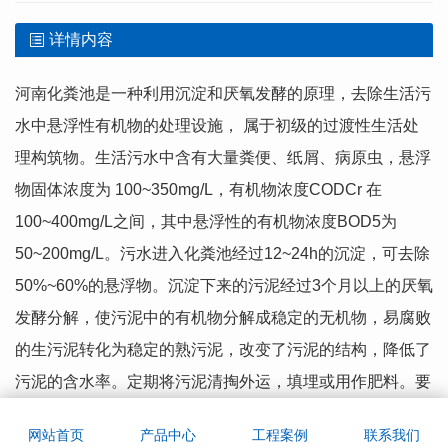
详情内容
河南化粪池是一种利用沉淀和厌氧发酵的原理，去除生活污
水中悬浮性有机物的处理设施， 属于初级的过渡性生活处
理构筑物。生活污水中含有大量粪便、纸屑、病原虫，悬浮
物固体浓度为 100~350mg/L，有机物浓度CODCr 在
100~400mg/L之间，其中悬浮性的有机物浓度BOD5为
50~200mg/L。污水进入化粪池经过12~24h的沉淀，可去除
50%~60%的悬浮物。沉淀下来的污泥经过3个月以上的厌氧
发酵分解，使污泥中的有机物分解成稳定的无机物，易腐败
的生污泥转化为稳定的熟污泥，改变了污泥的结构，降低了
污泥的含水率。定期将污泥清掏外运，填埋或用作肥料。要
求:化粪池 的沉淀部分和腐化部分的计算容积，应按《建筑
网站首页
产品中心
工程案例
联系我们
给水排水设计规范》(GB50015-2003)第4.8.4~4.8.7条确