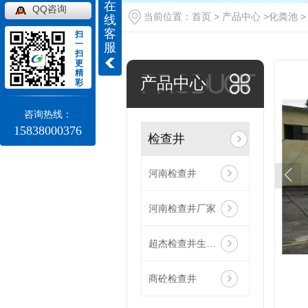
在
QQ咨询
当前位置：
首页
>
产品中心
>
化粪池
线
客
扫
一
服
扫
更
精
PRODUCT
产品中心
彩
咨询热线：
15838000376
检查井
河南检查井
河南检查井厂家
超杰检查井生产厂家
商砼检查井