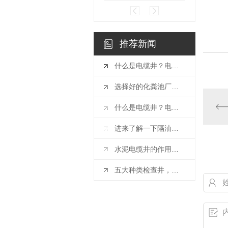
推荐新闻
什么是电缆井？电缆井有哪些特点？下闻小编为你讲述！！！
选择好的化粪池厂家有哪些好处？进来了解一下！！！
什么是电缆井？电缆井有什么特点？进来了解一下！！！
进来了解一下隔油池安装步骤及注意事项
水泥电缆井的作用是什么？比你想象的还要多
五大种类检查井，你都了解吗？水泥厂商告诉你